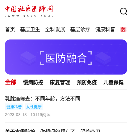
首页
基层卫生
全科发展
基层诊疗
健康科普
医防
全部
慢病防控
康复管理
预防免疫
儿童保健
乳腺癌筛查：不同年龄，方法不同
健康科普
女性健康
2023-03-13 · 10119阅读
关于雾霾防护，你想问的都有了，留着备用