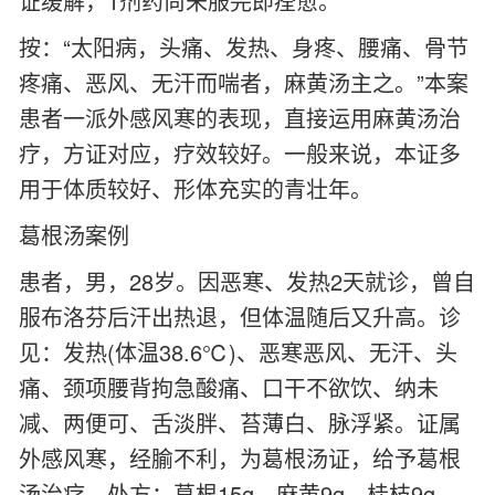
证缓解，1剂药尚未服完即痊愈。
按：“太阳病，头痛、发热、身疼、腰痛、骨节
疼痛、恶风、无汗而喘者，麻黄汤主之。”本案
患者一派外感风寒的表现，直接运用麻黄汤治
疗，方证对应，疗效较好。一般来说，本证多
用于体质较好、形体充实的青壮年。
葛根汤案例
患者，男，28岁。因恶寒、发热2天就诊，曾自
服布洛芬后汗出热退，但体温随后又升高。诊
见：发热(体温38.6℃)、恶寒恶风、无汗、头
痛、颈项腰背拘急酸痛、口干不欲饮、纳未
减、两便可、舌淡胖、苔薄白、脉浮紧。证属
外感风寒，经腧不利，为葛根汤证，给予葛根
汤治疗。处方：葛根15g，麻黄9g，桂枝9g，