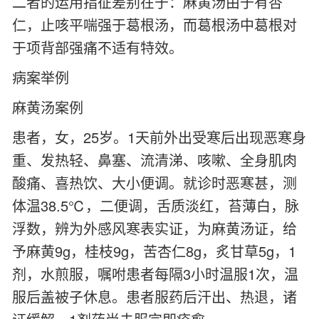
二者的运用指征差别在于：麻黄汤由于有杏
仁，止咳平喘强于葛根汤，而葛根汤中葛根对
于项背部强痛不适有特效。
病案举例
麻黄汤案例
患者，女，25岁。1天前外出受寒后出现恶寒身
重、发热轻、鼻塞、流清涕、咳嗽、全身肌肉
酸痛、喜热饮、大小便调。就诊时恶寒甚，测
体温38.5℃，二便调，舌质淡红，苔薄白，脉
浮数，辨为外感风寒表实证，为麻黄汤证，给
予麻黄9g，桂枝9g，苦杏仁8g，炙甘草5g，1
剂，水煎服，嘱咐患者每隔3小时温服1次，温
服后盖被子休息。患者服药后汗出、热退，诸