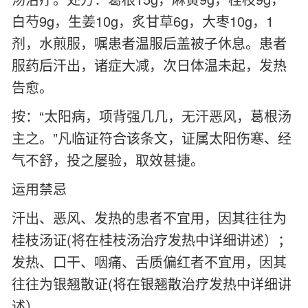
白芍9g，生姜10g，炙甘草6g，大枣10g，1
剂，水煎服，嘱患者温服后盖被子休息。患者
服药后汗出，诸症大减，次日体温未起，发热
告愈。
按：“太阳病，项背强几几，无汗恶风，葛根汤
主之。”凡临证符合该条文，证属太阳伤寒、经
气不舒，投之屡验，取效甚捷。
运用禁忌
汗出、恶风、发热的患者不宜用，因其往往为
桂枝汤证(将在桂枝汤治疗发热中详细讲述）；
发热、口干、咽痛、舌质偏红者不宜用，因其
往往为银翘散证(将在银翘散治疗发热中详细讲
述）。