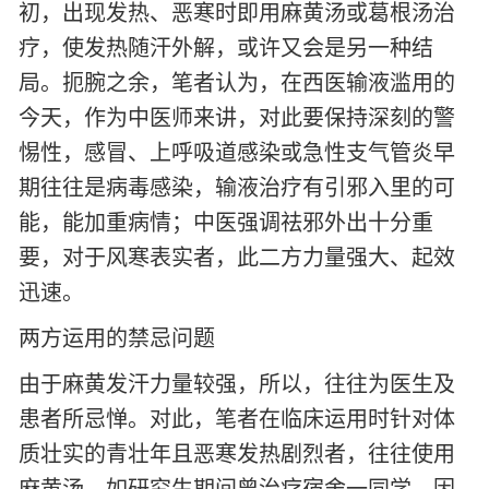
初，出现发热、恶寒时即用麻黄汤或葛根汤治
疗，使发热随汗外解，或许又会是另一种结
局。扼腕之余，笔者认为，在西医输液滥用的
今天，作为中医师来讲，对此要保持深刻的警
惕性，感冒、上呼吸道感染或急性支气管炎早
期往往是病毒感染，输液治疗有引邪入里的可
能，能加重病情；中医强调祛邪外出十分重
要，对于风寒表实者，此二方力量强大、起效
迅速。
两方运用的禁忌问题
由于麻黄发汗力量较强，所以，往往为医生及
患者所忌惮。对此，笔者在临床运用时针对体
质壮实的青壮年且恶寒发热剧烈者，往往使用
麻黄汤，如研究生期间曾治疗宿舍一同学，因