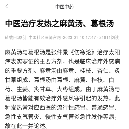

中医中药
中医治疗发热之麻黄汤、葛根汤
转载自:原创 ·中国社区医师官网 ·2023-01-10 17:47 · 21811阅读
麻黄汤与葛根汤是张仲景《伤寒论》治疗太阳
病表实寒证的主要方剂，也是临床治疗外感病
的重要方剂。麻黄汤由麻黄、桂枝、杏仁、炙
甘草组成，葛根汤由葛根、麻黄、桂枝、白
芍、生姜、炙甘草、大枣组成。由于麻黄汤与
葛根汤皆能有效治疗外感风寒引起的发热，此
种发热常对应西医的流行性感冒、普通感冒、
急性支气管炎、慢性支气管炎急性发作等病，
故在此一并论述。