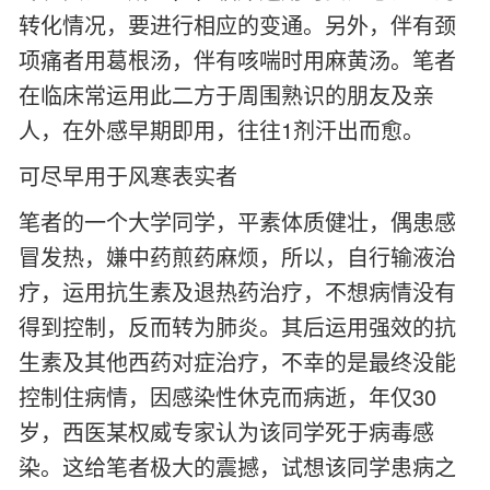
转化情况，要进行相应的变通。另外，伴有颈
项痛者用葛根汤，伴有咳喘时用麻黄汤。笔者
在临床常运用此二方于周围熟识的朋友及亲
人，在外感早期即用，往往1剂汗出而愈。
可尽早用于风寒表实者
笔者的一个大学同学，平素体质健壮，偶患感
冒发热，嫌中药煎药麻烦，所以，自行输液治
疗，运用抗生素及退热药治疗，不想病情没有
得到控制，反而转为肺炎。其后运用强效的抗
生素及其他西药对症治疗，不幸的是最终没能
控制住病情，因感染性休克而病逝，年仅30
岁，西医某权威专家认为该同学死于病毒感
染。这给笔者极大的震撼，试想该同学患病之