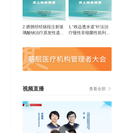
2.膀胱经经脉段注射玻
1.“秩边透水道”针法治
璃酸钠治疗原发性遗尿
疗慢性非细菌性前列腺
技术
炎技术
视频直播
查看全部