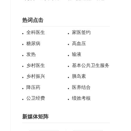
能在家门口遇见健康与
式，让健康守护不“孤
幸福
单”
热词点击
全科医生
家医签约
糖尿病
高血压
发热
输液
乡村医生
基本公共卫生服务
乡村振兴
胰岛素
降压药
医养结合
公卫经费
绩效考核
新媒体矩阵