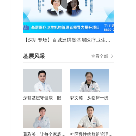
【深圳专场】百城巡讲暨基层医疗卫生机构管理者领导力提升项目
基层风采
查看全部
作
深耕基层守健康，眼科
郭文璐：从临床一线深
特色铸品牌
耕者到基层医疗卫生机
构“掌舵人”
了
葛彩英：让每个家庭都
社区慢性病群组管理模