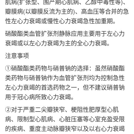
肌病(扩张型、围产期心肌病、乙醇中毒性等)、
瓣膜病(以瓣膜反流为主的)、高血压等合并的急
性左心力衰竭或慢性心力衰竭急性加重期。
硝酸酯类血管扩张剂静脉应用主要用于左心力
衰竭或以左心力衰竭为主的全心力衰竭。
注意事项
①硝酸酯类药物与硝普钠的选择：虽然硝酸酯
类药物与硝普钠作为血管扩张剂均为控制急性
左心力衰竭的首选药物之一，但不建议硝普钠
用于冠心病所致心力衰竭。
②对于严重二尖瓣狭窄、梗阻性肥厚型心肌
病、限制型心肌病、心脏压塞等心室充盈受限
的疾病、重度主动脉瓣狭窄以及以右心力衰竭